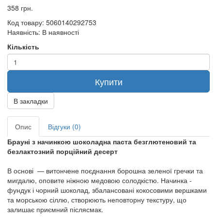
358 грн.
Код товару:
5060140292753
Наявність:
В наявності
Кількість
Купити
В закладки
Опис
Відгуки (0)
Брауні з начинкою шоколадна паста безглютеновий та
безлактозний порційний десерт
В основі — витончене поєднання борошна зеленої гречки та
мигдалю, оповите ніжною медовою солодкістю. Начинка -
фундук і чорний шоколад, збалансовані кокосовими вершками
та морською сіллю, створюють неповторну текстуру, що
залишає приємний післясмак.