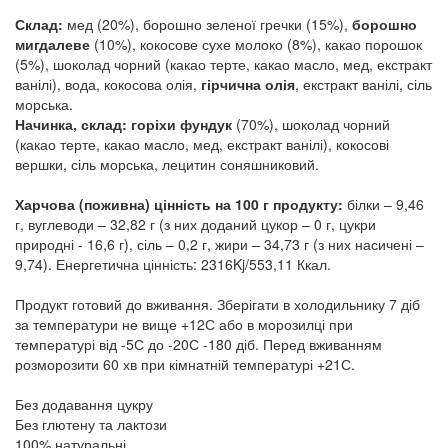
Склад:
мед (20%), борошно зеленої гречки (15%),
борошно
мигдалеве
(10%), кокосове сухе молоко (8%), какао порошок
(5%), шоколад чорний (какао терте, какао масло, мед, екстракт
ванілі), вода, кокосова олія,
гірчична олія
, екстракт ванілі, сіль
морська.
Начинка, склад:
горіхи фундук
(70%), шоколад чорний
(какао терте, какао масло, мед, екстракт ванілі), кокосові
вершки, сіль морська, лецитин соняшниковий.
Харчова (поживна) цінність на 100 г продукту:
білки – 9,46
г, вуглеводи – 32,82 г (з них доданий цукор – 0 г, цукри
природні - 16,6 г), сіль – 0,2 г, жири – 34,73 г (з них насичені –
9,74). Енергетична цінність: 2316Kj/553,11 Ккал.
Продукт готовий до вживання. Зберігати в холодильнику 7 діб
за температури не вище +12С або в морозилці при
температурі від -5С до -20С -180 діб. Перед вживанням
розморозити 60 хв при кімнатній температурі +21С.
Без додавання цукру
Без глютену та лактози
100% натуральні