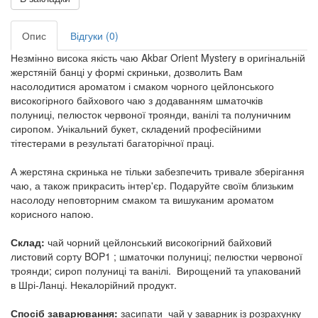
Опис
Відгуки (0)
Незмінно висока якість чаю Akbar Orient Mystery в оригінальній
жерстяній банці у формі скриньки, дозволить Вам
насолодитися ароматом і смаком чорного цейлонського
високогірного байхового чаю з додаванням шматочків
полуниці, пелюсток червоної троянди, ванілі та полуничним
сиропом. Унікальний букет, складений професійними
тітестерами в результаті багаторічної праці.
А жерстяна скринька не тільки забезпечить тривале зберігання
чаю, а також прикрасить інтер'єр. Подаруйте своїм близьким
насолоду неповторним смаком та вишуканим ароматом
корисного напою.
Склад:
чай чорний цейлонський високогірний байховий
листовий сорту BOP1 ; шматочки полуниці; пелюстки червоної
троянди; сироп полуниці та ванілі. Вирощений та упакований
в Шрі-Ланці. Некалорійний продукт.
Спосіб заварювання:
засипати чай у заварник із розрахунку